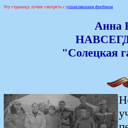
Эту страницу лучше смотреть с
управляющим фреймом
Анна 
НАВСЕГ
"Солецкая га
Н
у
п