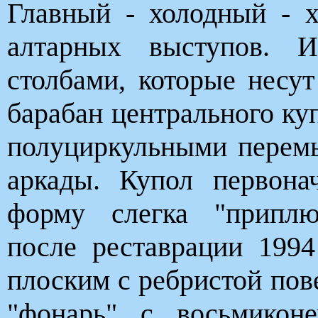
Главный - холодный - х
алтарных выступов. И
столбами, которые несу
барабан центрального ку
полуциркульными перем
аркады. Купол первон
форму слегка "приплю
после реставрации 1994
плоским с ребристой пов
"фонарь" с восьмикон