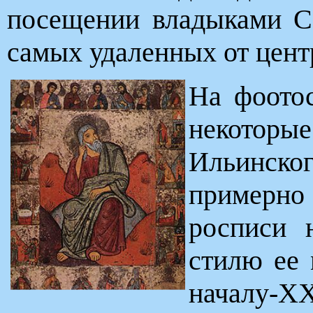
посещении владыками Со
самых удаленных от цент
На фоото
некотор
Ильинско
примерно 
росписи 
стилю ее 
началу-Х