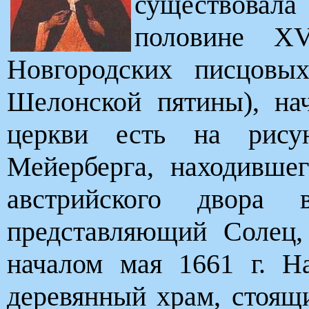
существовал
половине Х
Новгородских писцовы
Шелонской пятины), на
церкви есть на рису
Мейерберга, находивше
австрийского двора 
представляющий Солец,
началом мая 1661 г. Н
деревянный храм, стоящ